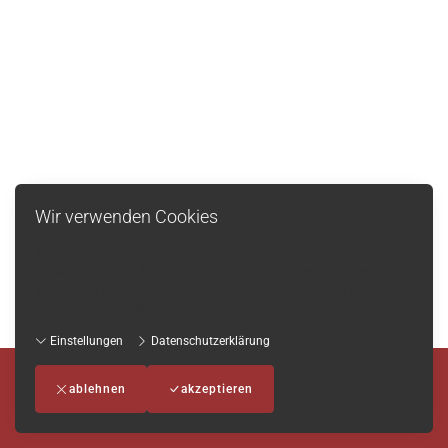
Wir verwenden Cookies
Wir setzen auf dieser Webseite Cookies ein. Mit der Nutzung unserer
Webseite, stimmen Sie der Verwendung von Cookies zu. Weitere
Information dazu, wie wir Cookies einsetzen, und wie Sie die
Voreinstellungen verändern können:
Einstellungen
Datenschutzerklärung
Impressum
-
AGB
-
Datenschutzerklärung
-
Kontakt
ablehnen
akzeptieren